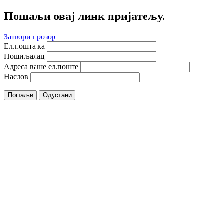
Пошаљи овај линк пријатељу.
Затвори прозор
Ел.пошта ка
Пошиљалац
Адреса ваше ел.поште
Наслов
Пошаљи
Одустани