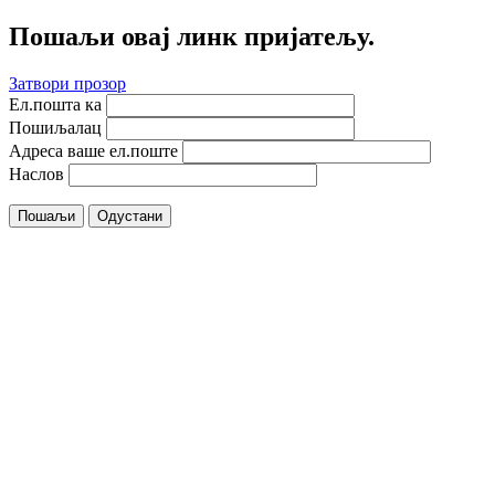
Пошаљи овај линк пријатељу.
Затвори прозор
Ел.пошта ка
Пошиљалац
Адреса ваше ел.поште
Наслов
Пошаљи
Одустани