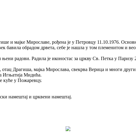
ише и мајке Мирославе, рођена је у Петровцу 11.10.1976. Основ
увек бавила обрадом дрвета, себе је нашла у том племенитом и ве
и њени радови. Радила је иконостас за цркву Св. Петка у Паризу
отац Драгиша, мајка Мирослава, свекрва Верица и многи други. 
на Игњатија Мидића.
ке куће у Пожаревцу.
лски намештај и црквени намештај.