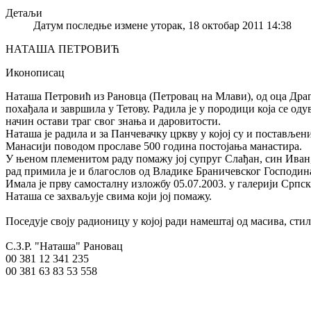
Детаљи
Датум последње измене уторак, 18 октобар 2011 14:38
НАТАША ПЕТРОВИЋ
Иконописац
Наташа Петровић
из Рановца (Петровац на Млави), од оца Драг
похађала и завршила у Тетову. Радила је у породици која се од
начин остави траг свог знања и даровитости.
Наташа је радила и за Панчевачку цркву у којој су и постављен
Манасији поводом прославе 500 година постојања манастира.
У њеном племенитом раду помажу јој супруг Слађан, син Иван, 
рад примила је и благослов од Владике Браничевског Господи
Имала је прву самосталну изложбу 05.07.2003. у галерији Српс
Наташа се захваљује свима који јој помажу.
Поседује своју радионицу у којој ради намештај од масива, сти
С.З.Р. "Наташа" Рановац
00 381 12 341 235
00 381 63 83 53 558