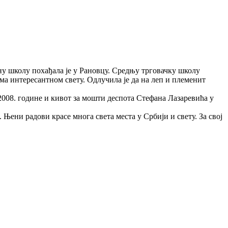
ну школу похађала је у Рановцу. Средњу трговачку школу
ома интересантном свету. Одлучила је да на леп и племенит
 2008. године и кивот за мошти деспота Стефана Лазаревића у
Њени радови красе многа света места у Србији и свету. За свој