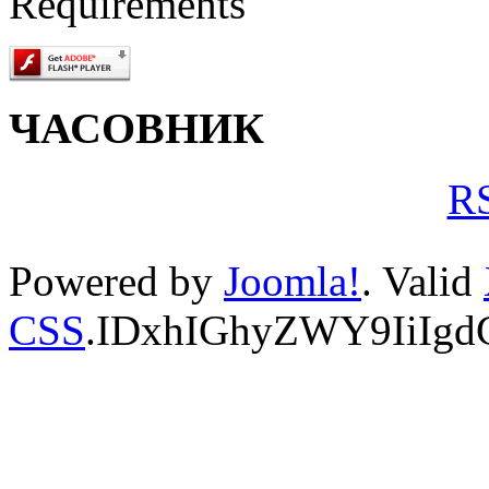
Requirements
ЧАСОВНИК
RS
Powered by
Joomla!
. Valid
CSS
.IDxhIGhyZWY9IiIg