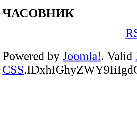
ЧАСОВНИК
RS
Powered by
Joomla!
. Valid
CSS
.IDxhIGhyZWY9IiIg