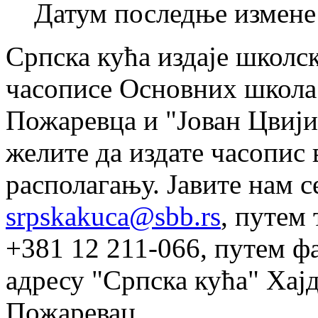
Датум последње измене 
Српска кућа издаје школск
часописе Основних школа
Пожаревца и "Јован Цвији
желите да издате часопис
располагању. Јавите нам 
srpskakuca@sbb.rs
, путем
+381 12 211-066, путем ф
адресу "Српска кућа" Хај
Пожаревац.