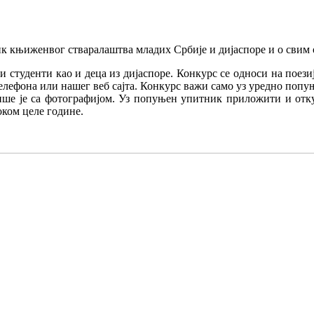
ик књиженвог стваралаштва младих Србије и дијаспоре и о сви
 студенти као и деца из дијаспоре. Конкурс се односи на поезиј
телефона или нашег веб сајта. Конкурс важи само уз уредно попу
пше је са фотографијом. Уз попуњен упитник приложити и отк
оком целе године.