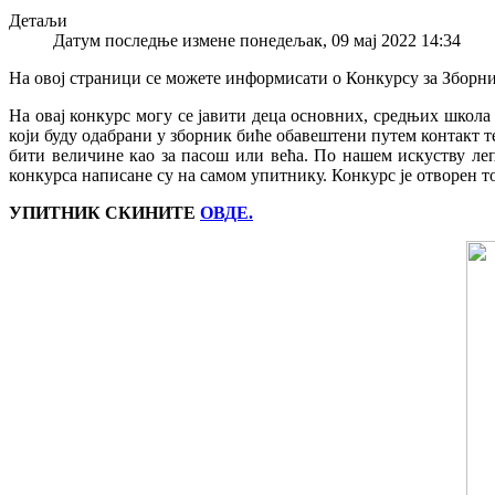
Детаљи
Датум последње измене понедељак, 09 мај 2022 14:34
На овој страници се можете информисати о Конкурсу за Зборн
На овај конкурс могу се јавити деца основних, средњих школа и
који буду одабрани у зборник биће обавештени путем контакт 
бити величине као за пасош или већа. По нашем искуству ле
конкурса написане су на самом упитнику. Конкурс је отворен т
УПИТНИК СКИНИТЕ
ОВДЕ.