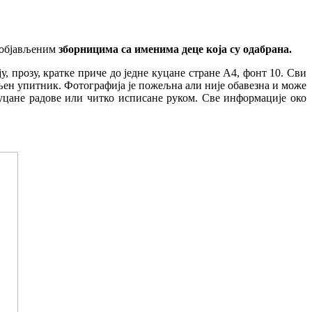
м објављеним
зборницима са именима деце која су одабрана.
у, прозу, кратке приче до једне куцане стране А4, фонт 10. Сви
њен упитник. Фотографија је пожељна али није обавезна и може
уцане радове или читко исписане руком. Све информације око